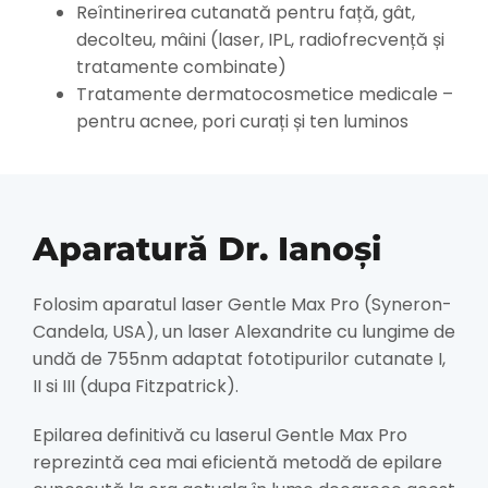
Reîntinerirea cutanată pentru față, gât,
decolteu, mâini (laser, IPL, radiofrecvență și
tratamente combinate)
Tratamente dermatocosmetice medicale –
pentru acnee, pori curați și ten luminos
Aparatură Dr. Ianoși
Folosim aparatul laser Gentle Max Pro (Syneron-
Candela, USA), un laser Alexandrite cu lungime de
undă de 755nm adaptat fototipurilor cutanate I,
II si III (dupa Fitzpatrick).
Epilarea definitivă cu laserul Gentle Max Pro
reprezintă cea mai eficientă metodă de epilare