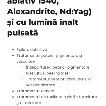
ablativ 1540,
Prețuri
Alexandrite, Nd:Yag)
Pachete corporate
și cu lumină înalt
pulsată
Evenimente
Informații utile
Epilare definitivă
Tratamentul petelor pigmentare și
vasculare
Galerie
Îndepărtarea petelor pigmentare –
laser, IPL și peeling laser
Tratamentul petelor vasculare și al
Blog
vaselor dilatate
Tratamentul acneei
Contact
Tratamentul de tonifiere a pielii – fermitate
și elasticitate