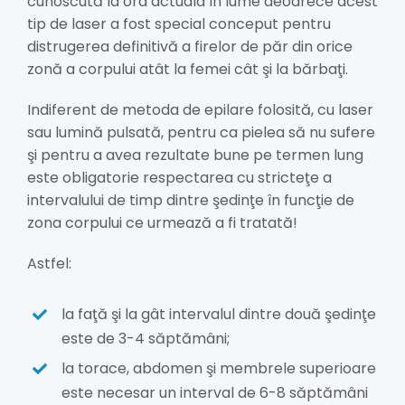
cunoscută la ora actuala în lume deoarece acest
tip de laser a fost special conceput pentru
distrugerea definitivă a firelor de păr din orice
zonă a corpului atât la femei cât şi la bărbaţi.
Indiferent de metoda de epilare folosită, cu laser
sau lumină pulsată, pentru ca pielea să nu sufere
şi pentru a avea rezultate bune pe termen lung
este obligatorie respectarea cu stricteţe a
intervalului de timp dintre şedinţe în funcţie de
zona corpului ce urmează a fi tratată!
Astfel:
la faţă şi la gât intervalul dintre două şedinţe
este de 3-4 săptămâni;
la torace, abdomen şi membrele superioare
este necesar un interval de 6-8 săptămâni