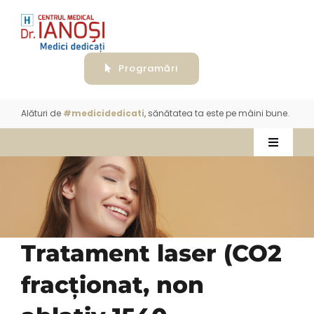
Skip
to
content
Programări
Alături de
#medicidedicati
, sănătatea ta este pe mâini bune.
Toggle
Navigati
Despre
Servicii
Tratament laser (CO2
Aparatură
fracționat, non