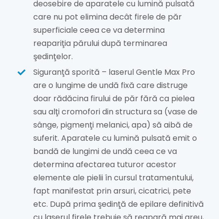
deosebire de aparatele cu lumină pulsată
care nu pot elimina decât firele de păr
superficiale ceea ce va determina
reapariţia părului după terminarea
şedinţelor.
Siguranţă sporită – laserul Gentle Max Pro
are o lungime de undă fixă care distruge
doar rădăcina firului de păr fără ca pielea
sau alţi cromofori din structura sa (vase de
sânge, pigmenţi melanici, apa) să aibă de
suferit. Aparatele cu lumină pulsată emit o
bandă de lungimi de undă ceea ce va
determina afectarea tuturor acestor
elemente ale pielii în cursul tratamentului,
fapt manifestat prin arsuri, cicatrici, pete
etc. După prima şedinţă de epilare definitivă
cu laserul firele trebuie să reapară mai greu,