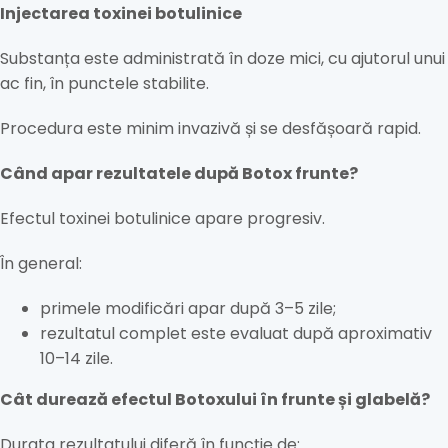
Injectarea toxinei botulinice
Substanța este administrată în doze mici, cu ajutorul unui
ac fin, în punctele stabilite.
Procedura este minim invazivă și se desfășoară rapid.
Când apar rezultatele după Botox frunte?
Efectul toxinei botulinice apare progresiv.
În general:
primele modificări apar după 3–5 zile;
rezultatul complet este evaluat după aproximativ
10–14 zile.
Cât durează efectul Botoxului în frunte și glabelă?
Durata rezultatului diferă în funcție de: