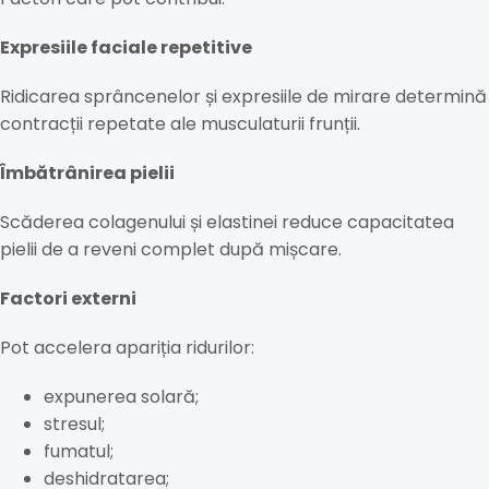
Expresiile faciale repetitive
Ridicarea sprâncenelor și expresiile de mirare determină
contracții repetate ale musculaturii frunții.
Îmbătrânirea pielii
Scăderea colagenului și elastinei reduce capacitatea
pielii de a reveni complet după mișcare.
Factori externi
Pot accelera apariția ridurilor:
expunerea solară;
stresul;
fumatul;
deshidratarea;