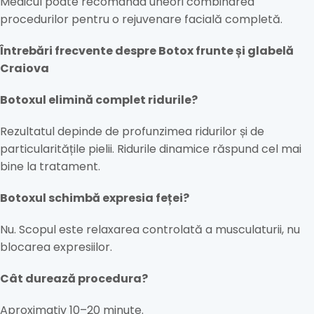
Medicul poate recomanda uneori combinarea
procedurilor pentru o rejuvenare facială completă.
Întrebări frecvente despre Botox frunte și glabelă
Craiova
Botoxul elimină complet ridurile?
Rezultatul depinde de profunzimea ridurilor și de
particularitățile pielii. Ridurile dinamice răspund cel mai
bine la tratament.
Botoxul schimbă expresia feței?
Nu. Scopul este relaxarea controlată a musculaturii, nu
blocarea expresiilor.
Cât durează procedura?
Aproximativ 10–20 minute.