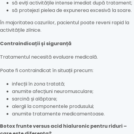
să eviți activitățile intense imediat după tratament;
să protejezi pielea de expunerea excesivă la soare.
În majoritatea cazurilor, pacientul poate reveni rapid la
activitățile zilnice.
Contraindicații și siguranță
Tratamentul necesită evaluare medicală.
Poate fi contraindicat în situații precum:
infecții în zona tratată;
anumite afecțiuni neuromusculare;
sarcină și alăptare;
alergii la componentele produsului;
anumite tratamente medicamentoase.
Botox frunte versus acid hialuronic pentru riduri –
care este diferența?