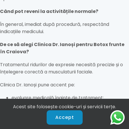
Când pot reveni la activitățile normale?
În general, imediat după procedură, respectând
indicațiile medicului.
De ce să alegi Clinica Dr. Ianoși pentru Botox frunte
în Craiova?
Tratamentul ridurilor de expresie necesită precizie și o
înțelegere corectă a musculaturii faciale.
Clinica Dr. Ianoși pune accent pe:
evaluare medicală înainte de tratament;
abordare personalizată;
Acest site folosește cookie-uri și servicii terțe.
rezultate naturale;
Accept
păstrarea expresivității;
siguranța pacientului.