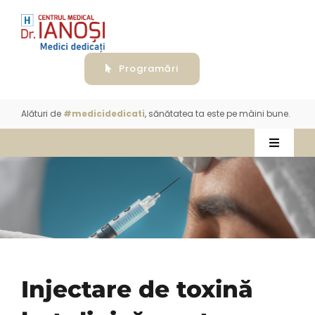
Skip
to
content
Programări
Alături de
#medicidedicati
, sănătatea ta este pe mâini bune.
Toggle
Navigati
Despre
Servicii
Aparatură
Injectare de toxină