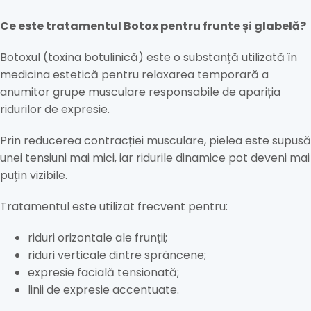
Ce este tratamentul Botox pentru frunte și glabelă?
Botoxul (toxina botulinică) este o substanță utilizată în
medicina estetică pentru relaxarea temporară a
anumitor grupe musculare responsabile de apariția
ridurilor de expresie.
Prin reducerea contracției musculare, pielea este supusă
unei tensiuni mai mici, iar ridurile dinamice pot deveni mai
puțin vizibile.
Tratamentul este utilizat frecvent pentru:
riduri orizontale ale frunții;
riduri verticale dintre sprâncene;
expresie facială tensionată;
linii de expresie accentuate.