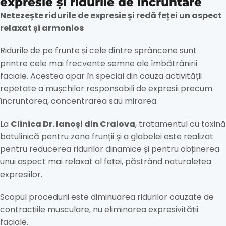
expresie și ridurile de încruntare
Netezește ridurile de expresie și redă feței un aspect
relaxat și armonios
Ridurile de pe frunte și cele dintre sprâncene sunt
printre cele mai frecvente semne ale îmbătrânirii
faciale. Acestea apar în special din cauza activității
repetate a mușchilor responsabili de expresii precum
încruntarea, concentrarea sau mirarea.
La
Clinica Dr. Ianoși din Craiova
, tratamentul cu toxină
botulinică pentru zona frunții și a glabelei este realizat
pentru reducerea ridurilor dinamice și pentru obținerea
unui aspect mai relaxat al feței, păstrând naturalețea
expresiilor.
Scopul procedurii este diminuarea ridurilor cauzate de
contracțiile musculare, nu eliminarea expresivității
faciale.