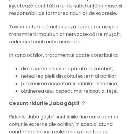
injectează cantități mici de substanță în mușchii
responsabili de formarea ridurilor de expresie.
Toxina botulinică acționează temporar asupra
transmiterii impulsurilor nervoase către mușchi,
reducând contracția acestora.
În zona ochilor, tratamentul poate contribui la:
diminuarea ridurilor apărute la zâmbet;
netezirea pielii din colțul extern al ochilor;
prevenirea accentuării ridurilor dinamice;
obținerea unui aspect mai relaxat al feței.
Ce sunt ridurile „laba gâștii”?
Ridurile „laba gâștii” sunt liniile fine care apar în
colțurile externe ale ochilor, în special atunci
când zâmbim sau realizăm expresii faciale.