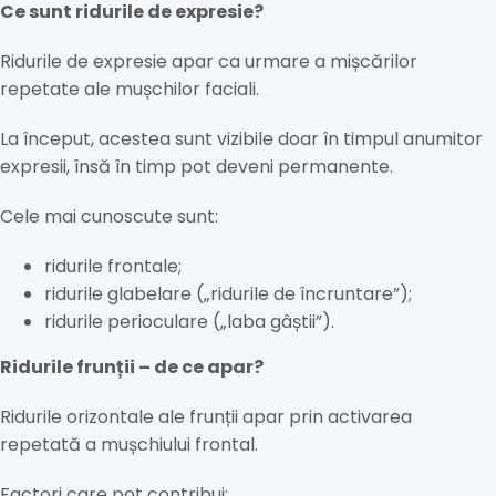
Ce sunt ridurile de expresie?
Ridurile de expresie apar ca urmare a mișcărilor
repetate ale mușchilor faciali.
La început, acestea sunt vizibile doar în timpul anumitor
expresii, însă în timp pot deveni permanente.
Cele mai cunoscute sunt:
ridurile frontale;
ridurile glabelare („ridurile de încruntare”);
ridurile perioculare („laba gâștii”).
Ridurile frunții – de ce apar?
Ridurile orizontale ale frunții apar prin activarea
repetată a mușchiului frontal.
Factori care pot contribui: