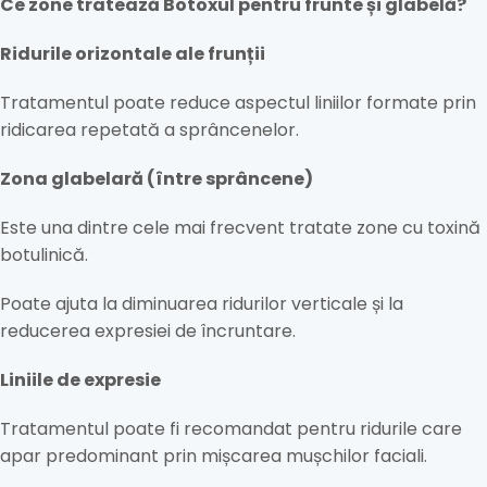
Ce zone tratează Botoxul pentru frunte și glabelă?
Ridurile orizontale ale frunții
Tratamentul poate reduce aspectul liniilor formate prin
ridicarea repetată a sprâncenelor.
Zona glabelară (între sprâncene)
Este una dintre cele mai frecvent tratate zone cu toxină
botulinică.
Poate ajuta la diminuarea ridurilor verticale și la
reducerea expresiei de încruntare.
Liniile de expresie
Tratamentul poate fi recomandat pentru ridurile care
apar predominant prin mișcarea mușchilor faciali.