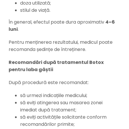
doza utilizată;
stilul de viață.
În general, efectul poate dura aproximativ
4–6
luni
.
Pentru menținerea rezultatului, medicul poate
recomanda ședințe de întreținere.
Recomandări după tratamentul Botox
pentru laba gâștii
După procedură este recomandat:
să urmezi indicațiile medicului;
să eviți atingerea sau masarea zonei
imediat după tratament;
să eviți activitățile solicitante conform
recomandărilor primite;