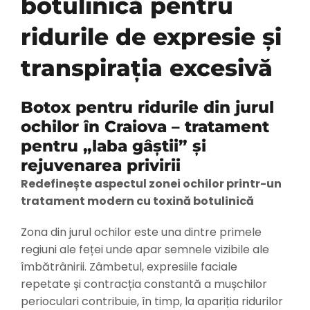
botulinică pentru
Prețuri
ridurile de expresie și
Pachete corporate
transpirația excesivă
Evenimente
Botox pentru ridurile din jurul
ochilor în Craiova – tratament
Informații utile
pentru „laba gâștii” și
rejuvenarea privirii
Redefinește aspectul zonei ochilor printr-un
Galerie
tratament modern cu toxină botulinică
Blog
Zona din jurul ochilor este una dintre primele
regiuni ale feței unde apar semnele vizibile ale
îmbătrânirii. Zâmbetul, expresiile faciale
Contact
repetate și contracția constantă a mușchilor
perioculari contribuie, în timp, la apariția ridurilor