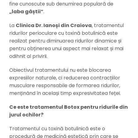
fine cunoscute sub denumirea populară de
„laba gâștii”
.
La
Clinica Dr. Ianoși din Craiova
, tratamentul
ridurilor perioculare cu toxină botulinică este
realizat pentru diminuarea ridurilor dinamice și
pentru obținerea unui aspect mai relaxat și mai
odihnit al privirii.
Obiectivul tratamentului nu este blocarea
expresiilor naturale, ci reducerea contracțiilor
musculare responsabile de formarea ridurilor,
menținând în același timp expresivitatea feței.
Ce este tratamentul Botox pentru ridurile din
jurul ochilor?
Tratamentul cu toxină botulinică este o
procedură de medicină estetică prin care se