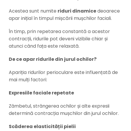
Acestea sunt numite
riduri dinamice
deoarece
apar inițial în timpul mișcării mușchilor faciali.
În timp, prin repetarea constantă a acestor
contracții, ridurile pot deveni vizibile chiar și
atunci când fața este relaxată.
De ce apar ridurile din jurul ochilor?
Apariția ridurilor perioculare este influențată de
mai mulți factori:
Expresiile faciale repetate
Zâmbetul, strângerea ochilor și alte expresii
determină contracția mușchilor din jurul ochilor.
Scăderea elasticității pielii