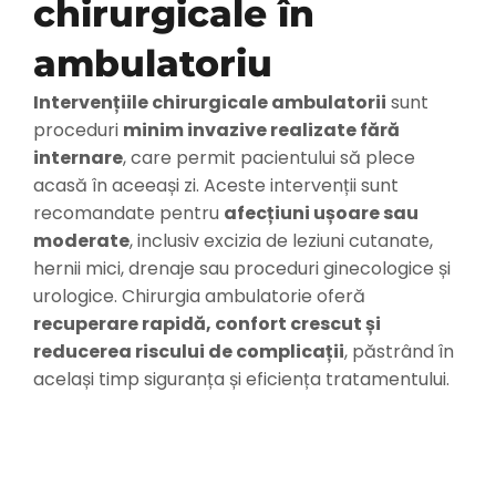
chirurgicale în
Analize medicale
ambulatoriu
Pachete corporate
Intervențiile chirurgicale ambulatorii
sunt
proceduri
minim invazive realizate fără
internare
, care permit pacientului să plece
Evenimente
acasă în aceeași zi. Aceste intervenții sunt
recomandate pentru
afecțiuni ușoare sau
moderate
, inclusiv excizia de leziuni cutanate,
Informații utile
hernii mici, drenaje sau proceduri ginecologice și
urologice. Chirurgia ambulatorie oferă
Galerie
recuperare rapidă, confort crescut și
reducerea riscului de complicații
, păstrând în
același timp siguranța și eficiența tratamentului.
Blog
Contact