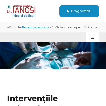
Skip
to
Programări
content
Alături de
#medicidedicati
, sănătatea ta este pe mâini bune.
Toggle
Navigati
Despre
Servicii
Aparatură
Intervențiile
Prețuri