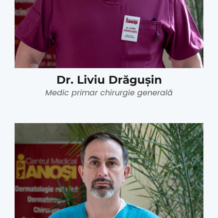
Dr. Liviu Drăgușin
Medic primar chirurgie generală