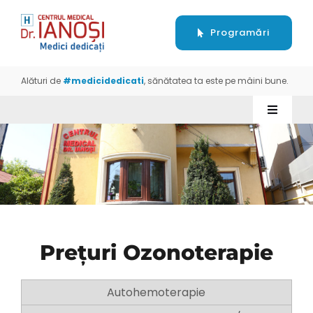
Skip
to
Programări
content
Alături de
#medicidedicati
, sănătatea ta este pe mâini bune.
Toggle
Navigati
Despre
Servicii
Aparatură
Prețuri Ozonoterapie
Prețuri
Autohemoterapie