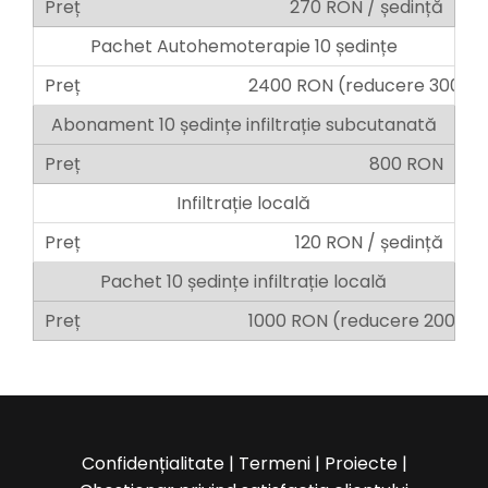
270 RON / ședință
Analize medicale
Pachet Autohemoterapie 10 ședințe
2400 RON (reducere 300 R
Pachete corporate
Abonament 10 ședințe infiltrație subcutanată
800 RON
Evenimente
Infiltrație locală
120 RON / ședință
Informații utile
Pachet 10 ședințe infiltrație locală
Galerie
1000 RON (reducere 200 RO
Blog
Contact
Confidențialitate
|
Termeni
|
Proiecte
|